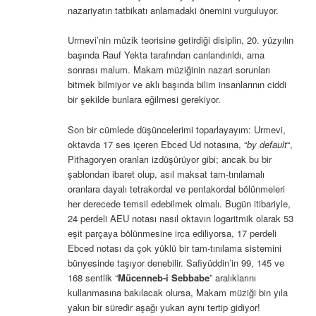
nazariyatın tatbikatı anlamadaki önemini vurguluyor.
Urmevi’nin müzik teorisine getirdiği disiplin, 20. yüzyılın
başında Rauf Yekta tarafından canlandırıldı, ama
sonrası malum. Makam müziğinin nazari sorunları
bitmek bilmiyor ve aklı başında bilim insanlarının ciddi
bir şekilde bunlara eğilmesi gerekiyor.
Son bir cümlede düşüncelerimi toparlayayım: Urmevi,
oktavda 17 ses içeren Ebced Ud notasına, “
by default
“,
Pithagoryen oranları izdüşürüyor gibi; ancak bu bir
şablondan ibaret olup, asıl maksat tam-tınılamalı
oranlara dayalı tetrakordal ve pentakordal bölünmeleri
her derecede temsil edebilmek olmalı. Bugün itibariyle,
24 perdeli AEU notası nasıl oktavın logaritmik olarak 53
eşit parçaya bölünmesine irca ediliyorsa, 17 perdeli
Ebced notası da çok yüklü bir tam-tınılama sistemini
bünyesinde taşıyor denebilir. Safiyüddin’in 99, 145 ve
168 sentlik “
Mücenneb-i Sebbabe
” aralıklarını
kullanmasına bakılacak olursa, Makam müziği bin yıla
yakın bir süredir aşağı yukarı aynı tertip gidiyor!