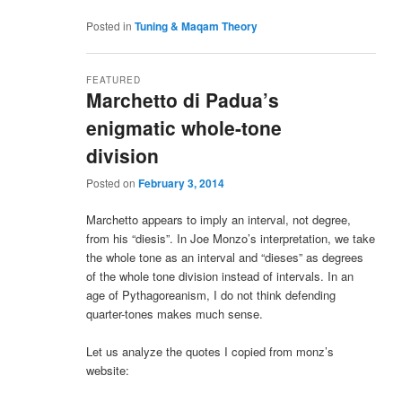
Posted in
Tuning & Maqam Theory
FEATURED
Marchetto di Padua’s
enigmatic whole-tone
division
Posted on
February 3, 2014
Marchetto appears to imply an interval, not degree,
from his “diesis”. In Joe Monzo’s interpretation, we take
the whole tone as an interval and “dieses” as degrees
of the whole tone division instead of intervals. In an
age of Pythagoreanism, I do not think defending
quarter-tones makes much sense.
Let us analyze the quotes I copied from monz’s
website: