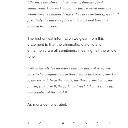
“Because the aforesaid chromatic, diatonic, and
enharmonic [species] cannot be fully treated until the
whole tone is examined (since they are semitones), we shall
first study the nature of the whole tone and how it is
divided by numbers.”
The first critical information we glean from this
statement is that the chromatic, diatonic and
enharmonic are all semitones, meaning half the whole
tone.
“We acknowledge therefore that the parts of itself will
have to be inequalities, so that 1 is the first part; from 1 to
3, the second; from the 3 to 5, the third; from 5 to 7, the
fourth; from 7 to 9, the fifth; and such 5th part is the fifth
odd number of the total 9.”
As monz demonstrated:
1 .. 2 .. 3 .. 4 .. 5 .. 6 .. 7 .. 8 ..