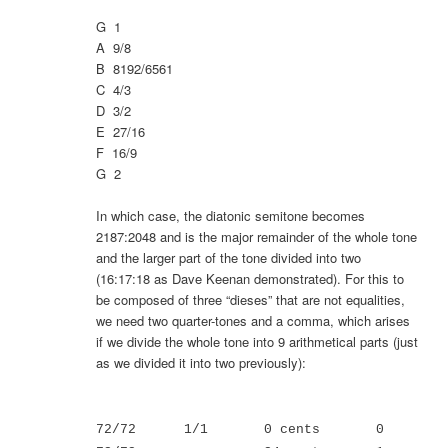
G 1
A 9/8
B 8192/6561
C 4/3
D 3/2
E 27/16
F 16/9
G 2
In which case, the diatonic semitone becomes
2187:2048 and is the major remainder of the whole tone
and the larger part of the tone divided into two
(16:17:18 as Dave Keenan demonstrated). For this to
be composed of three “dieses” that are not equalities,
we need two quarter-tones and a comma, which arises
if we divide the whole tone into 9 arithmetical parts (just
as we divided it into two previously):
72/72 1/1 0 cents 0