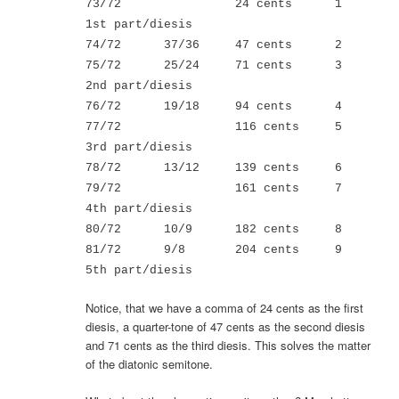
73/72 24 cents 1
1st part/diesis
74/72 37/36 47 cents 2
75/72 25/24 71 cents 3
2nd part/diesis
76/72 19/18 94 cents 4
77/72 116 cents 5
3rd part/diesis
78/72 13/12 139 cents 6
79/72 161 cents 7
4th part/diesis
80/72 10/9 182 cents 8
81/72 9/8 204 cents 9
5th part/diesis
Notice, that we have a comma of 24 cents as the first
diesis, a quarter-tone of 47 cents as the second diesis
and 71 cents as the third diesis. This solves the matter
of the diatonic semitone.