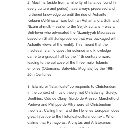
2. Muslims (aside from a minority of fanatics found in
every culture and period) have always preserved and
furthered knowledge up until the rise of Asharite
Kelaam (Al-Ghazali was both an Ashari and a Sufi, and
Nizam al-mulk – vezier to the Seljuk sultans – was a
Sufi-lover who advocated the Nizamiyyah Madrassas
based on Shafii Jurisprudence that was packaged with
Asharite views of the world). This meant that the
medieval Islamic quest for science and knowledge
came to a gradual halt by the 11th century onward,
leading to the collapse of the three major Islamic
empires (Ottomans, Safevids, Mughals) by the 19th-
20th Centuries.
3. Islamic or “Islamicate” corresponds to Christendom
in the context of music theory, not Christianity. Surely,
Boethius, Odo de Cluny, Guido de Arezzo, Marchetto di
Padova and Philippe de Vitry were all Christendom
theorists. Calling them and the Hellenes European does
great injustice to the historical-cultural context. Who
claims that Pythagoras, Archytas and Aristoxenus