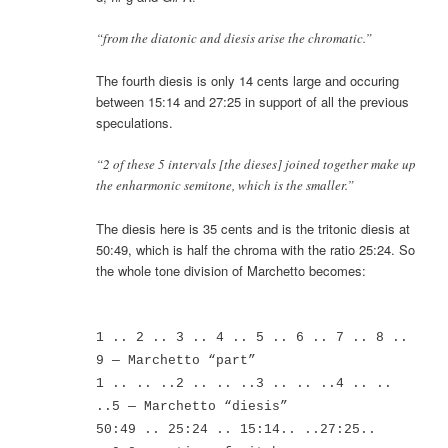
“from the diatonic and diesis arise the chromatic.”
The fourth diesis is only 14 cents large and occuring
between 15:14 and 27:25 in support of all the previous
speculations.
“2 of these 5 intervals [the dieses] joined together make up
the enharmonic semitone, which is the smaller.”
The diesis here is 35 cents and is the tritonic diesis at
50:49, which is half the chroma with the ratio 25:24. So
the whole tone division of Marchetto becomes:
1 .. 2 .. 3 .. 4 .. 5 .. 6 .. 7 .. 8 ..
9 — Marchetto “part”
1 .. .. ..2 .. .. ..3 .. .. ..4 .. ..
..5 — Marchetto “diesis”
50:49 .. 25:24 .. 15:14.. ..27:25..