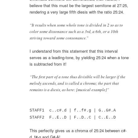
believe that this must be the largest semitone at 27:25,
rendering a very large fifth diesis with the ratio 25:24.
“It results when some whole tone is divided in 2 so as to
color some dissonance such as a 3rd, a 6th, or a 10th
striving toward some consonance.”
I understand from this statement that this interval
serves as a leading-tone, by yielding 25:24 when a tone
is subtracted from it!
“The first part of a tone thus divisible will be larger if the
melody ascends, and is called a chroma; the part that
remains is a diesis, as here: [musical example]”
STAFF1 c..c#.d | f..f#.g | G..G#.A
STAFF2 F..E..D | F..D..C | C..E..D
This perfectly gives us a chroma of 25:24 between c#-
d, f#-g and G#-A!