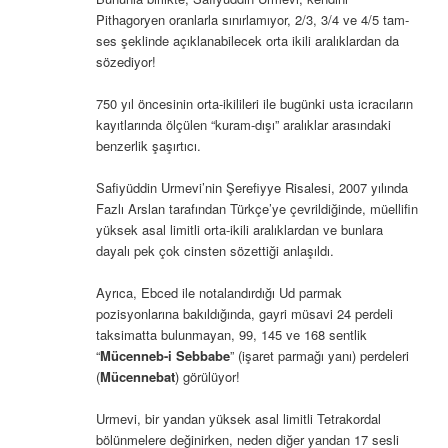
Pithagoryen oranlarla sınırlamıyor, 2/3, 3/4 ve 4/5 tam-
ses şeklinde açıklanabilecek orta ikili aralıklardan da
sözediyor!
750 yıl öncesinin orta-ikilileri ile bugünki usta icracıların
kayıtlarında ölçülen “kuram-dışı” aralıklar arasındaki
benzerlik şaşırtıcı.
Safiyüddin Urmevi’nin Şerefiyye Risalesi, 2007 yılında
Fazlı Arslan tarafından Türkçe’ye çevrildiğinde, müellifin
yüksek asal limitli orta-ikili aralıklardan ve bunlara
dayalı pek çok cinsten sözettiği anlaşıldı.
Ayrıca, Ebced ile notalandırdığı Ud parmak
pozisyonlarına bakıldığında, gayri müsavi 24 perdeli
taksimatta bulunmayan, 99, 145 ve 168 sentlik
“
Mücenneb-i Sebbabe
” (işaret parmağı yanı) perdeleri
(
Mücennebat
) görülüyor!
Urmevi, bir yandan yüksek asal limitli Tetrakordal
bölünmelere değinirken, neden diğer yandan 17 sesli