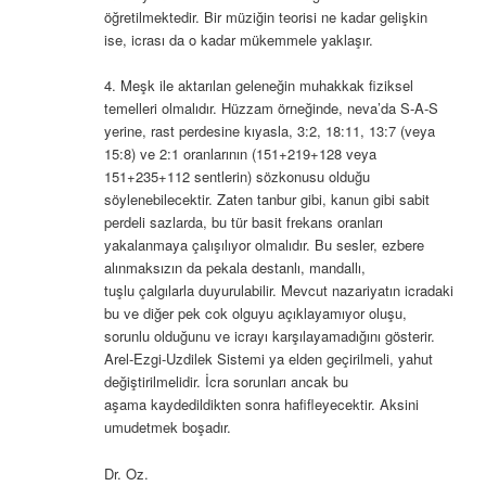
öğretilmektedir. Bir müziğin teorisi ne kadar gelişkin
ise, icrası da o kadar mükemmele yaklaşır.
4. Meşk ile aktarılan geleneğin muhakkak fiziksel
temelleri olmalıdır. Hüzzam örneğinde, neva’da S-A-S
yerine, rast perdesine kıyasla, 3:2, 18:11, 13:7 (veya
15:8) ve 2:1 oranlarının (151+219+128 veya
151+235+112 sentlerin) sözkonusu olduğu
söylenebilecektir. Zaten tanbur gibi, kanun gibi sabit
perdeli sazlarda, bu tür basit frekans oranları
yakalanmaya çalışılıyor olmalıdır. Bu sesler, ezbere
alınmaksızın da pekala destanlı, mandallı,
tuşlu çalgılarla duyurulabilir. Mevcut nazariyatın icradaki
bu ve diğer pek cok olguyu açıklayamıyor oluşu,
sorunlu olduğunu ve icrayı karşılayamadığını gösterir.
Arel-Ezgi-Uzdilek Sistemi ya elden geçirilmeli, yahut
değiştirilmelidir. İcra sorunları ancak bu
aşama kaydedildikten sonra hafifleyecektir. Aksini
umudetmek boşadır.
Dr. Oz.