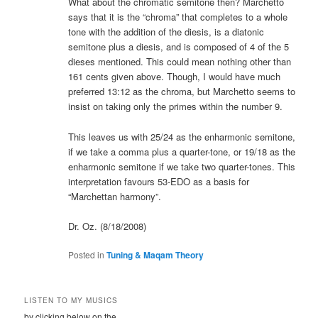
What about the chromatic semitone then? Marchetto
says that it is the “chroma” that completes to a whole
tone with the addition of the diesis, is a diatonic
semitone plus a diesis, and is composed of 4 of the 5
dieses mentioned. This could mean nothing other than
161 cents given above. Though, I would have much
preferred 13:12 as the chroma, but Marchetto seems to
insist on taking only the primes within the number 9.
This leaves us with 25/24 as the enharmonic semitone,
if we take a comma plus a quarter-tone, or 19/18 as the
enharmonic semitone if we take two quarter-tones. This
interpretation favours 53-EDO as a basis for
“Marchettan harmony”.
Dr. Oz. (8/18/2008)
Posted in
Tuning & Maqam Theory
LISTEN TO MY MUSICS
by clicking below on the