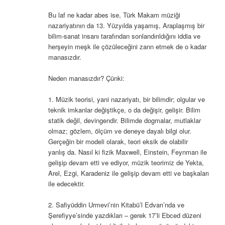
Bu laf ne kadar abes ise, Türk Makam müziği
nazariyatının da 13. Yüzyılda yaşamış, Araplaşmış bir
bilim-sanat insanı tarafından sonlandırıldığını iddia ve
herşeyin meşk ile çözüleceğini zann etmek de o kadar
manasızdır.
Neden manasızdır? Çünki:
1. Müzik teorisi, yani nazariyatı, bir bilimdir; olgular ve
teknik imkanlar değiştikçe, o da değişir, gelişir. Bilim
statik değil, devingendir. Bilimde dogmalar, mutlaklar
olmaz; gözlem, ölçüm ve deneye dayalı bilgi olur.
Gerçeğin bir modeli olarak, teori eksik de olabilir
yanlış da. Nasıl ki fizik Maxwell, Einstein, Feynman ile
gelişip devam etti ve ediyor, müzik teorimiz de Yekta,
Arel, Ezgi, Karadeniz ile gelişip devam etti ve başkaları
ile edecektir.
2. Safiyüddin Urmevi’nin Kitabü’l Edvarı’nda ve
Şerefiyye’sinde yazdıkları – gerek 17’li Ebced düzeni