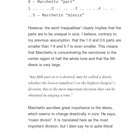
9 — Marchetto “part”
1 .. .. ..2 .. .. ..3 .. .. ..4 .. ..
..5 — Marchetto “diesis”
However, the word “inequalities” clearly implies that the
parts are to be unequal in size. I believe, contrary to
my previous assumption, that the 1-3 and 3-5 parts are
smaller than 7-9 and 5-7 is even smaller. This means
that Marchetto is concentrating the semitones in the
center region of half the whole tone and that the 5th
diesis is very large.
“Any fifth part as it is desired, may be called a diesis,
whether the lowest (smallest?) or the highest (largest?)
division, this is the most important division that can be
obtained in singing a tone.”
Marchetto ascribes great importance to the diesis,
which seems to change drastically in size. He says,
“maior divisio”. It is translated here as the most
important division, but I dare say he is quite literal