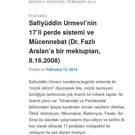
t
u
MONTHLY ARCHIVES:
FEBRUARY 2014
FEATURED
Safiyüddin Urmevi’nin
17’li perde sistemi ve
Mücennebat (Dr. Fazlı
Arslan’a bir mektuptan,
8.16.2008)
Posted on
February 13, 2014
Safiyüddin Urmevi, kendisine bugünki anlamda bir
“müzik bilimci” diyemesek bile, müzik teorisyeni
kimliğiyle tarihimizde çok önemli bir mihenk taşıdır. İki
önemli yönü var: Tetrakordal ve Pentakordal
bölünmeleri işleyip kendinden önceki nesillerin (Arkitas,
Öklid, Aristokzen, Nikomakos, Batlamyus, Farabi, İbn
Sina) bu alandaki çalışmalarını ihya ediyor ve tarihte ilk
kez olarak oktavda 17 perdeden müteşekkil bir
notasyon ile ses-düzeni öneriyor.