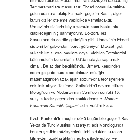
mümkün olurdu. Mükemmel transpozisyon sadece Eşit
Temperamanlara mahsustur. Ebced notası ile birlikte
gelen oranlara takılıp kalırsak, geçelim Rast’ı, diğer
bütün diziler öteleme yapıldıkça yamulacaktır.
Urmevi’nin dizilerin böyle yamulmasını kastetmiş
olabileceğini hiç sanmıyorum. Doktora Tez
Savunmamda da dile getirdiğim gibi, Urmevi’nin Ebced
sistemi bir şablondan ibaret görünüyor. Maksat, çok
yüksek limitli asal sayılara dayalı olabilen Tetrakordal
bölünmelerin konumlarını Ud’da notayla saptamak
olmalı. Bu açıdan bakıldığında, Urmevi, kendinden
sonra gelip de hurafelere dalarak müziğin
matematiğinden uzaklaşan sözüm-ona teorisyenlere
çok fark atıyor. Tezimde, Safiyüddin’i devam ettiren
Meragi’den ve Abdurrahman Cami’den sonraki 19.
yüzyıla kadar geçen dört asırlık döneme “
Makam
Kuramının Karanlık Çağları
” adını verdim keza.
Evet, Kantemir’in meşhur sözü bugün bile geçerli! Rauf
Yekta da Türk Musıkisi Nazariyatı adlı Monologunda,
benzer şekilde müzisyenlerin tabi oldukları kuralları
bilmekten uzaklaştıklarını açıkça ifade ediyor ve