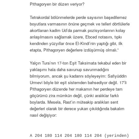
Pithagoryen bir düzen veriyor?
Tetrakordal bölünmelerde perde sayısının başedilemez
boyutlara varmasının önüne geçmek ve telleri dörtlülerle
akortlanan kadim Ud’da parmak pozisyonlarının kolay
anlaşılmasını sağlamak üzere, Ebced notasını, tıpkı
kendinden yüzyıllar önce El-Kindi’nin yaptığı gibi, ilk
etapta, Pithagoryen değerlere izdüşürmüş olmalı.”
Yalçın Tura’nın 17-ton Eşit Taksimata tekabul eden bir
yaklaşımı hala daha savunup savunmadığını
bilmiyorum, ancak şu kadarını söyleyeyim: Safiyüddin
Urmevi böyle bir eşit sistemden bahsediyor değil. 17’li
Pithagoryen düzende her makamın her perdeye tam
göçürümü zira mümkün değil, çünki aralıklar farklı
boylarda. Mesela, Rast’ın müteakip aralıkları sent
değerleri olarak bir derece yukarı çıkıldığında bakalım
nasıl değişiyor:
A 204 180 114 204 180 114 204 (yerinden)