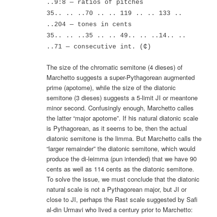
..9:8 — ratios of pitches
35.. .. ..70 .. .. 119 .. .. 133 ..
..204 — tones in cents
35.. .. ..35 .. .. 49.. .. ..14.. ..
..71 — consecutive int. (₵)
The size of the chromatic semitone (4 dieses) of
Marchetto suggests a super-Pythagorean augmented
prime (apotome), while the size of the diatonic
semitone (3 dieses) suggests a 5-limit JI or meantone
minor second. Confusingly enough, Marchetto calles
the latter “major apotome”. If his natural diatonic scale
is Pythagorean, as it seems to be, then the actual
diatonic semitone is the limma. But Marchetto calls the
“larger remainder” the diatonic semitone, which would
produce the di-leimma (pun intended) that we have 90
cents as well as 114 cents as the diatonic semitone.
To solve the issue, we must conclude that the diatonic
natural scale is not a Pythagorean major, but JI or
close to JI, perhaps the Rast scale suggested by Safi
al-din Urmavi who lived a century prior to Marchetto: