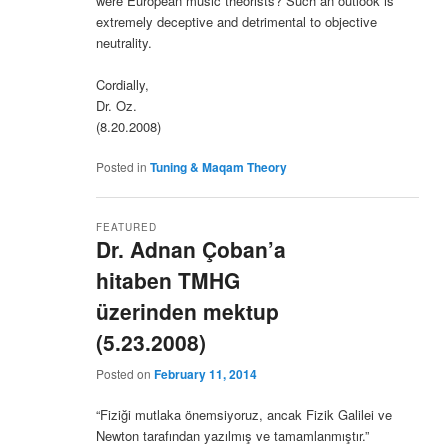
were European music theorists? Such an outlook is
extremely deceptive and detrimental to objective
neutrality.
Cordially,
Dr. Oz.
(8.20.2008)
Posted in
Tuning & Maqam Theory
FEATURED
Dr. Adnan Çoban’a
hitaben TMHG
üzerinden mektup
(5.23.2008)
Posted on
February 11, 2014
“Fiziği mutlaka önemsiyoruz, ancak Fizik Galilei ve
Newton tarafından yazılmış ve tamamlanmıştır.”