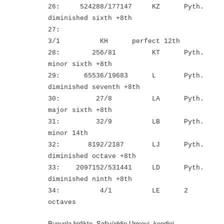
26: 524288/177147 KZ Pyth.
diminished sixth +8th
27:
3/1 KH perfect 12th
28: 256/81 KT Pyth.
minor sixth +8th
29: 65536/19683 L Pyth.
diminished seventh +8th
30: 27/8 LA Pyth.
major sixth +8th
31: 32/9 LB Pyth.
minor 14th
32: 8192/2187 LJ Pyth.
diminished octave +8th
33: 2097152/531441 LD Pyth.
diminished ninth +8th
34: 4/1 LE 2
octaves
Bununla birlikte, Safiyüddin Urmevi, kendini