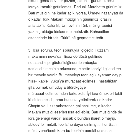
olsun, gerek devirler (diziler) olsun – günümüzdeki
icraya karşılık getirilemez. Padualı Marchetto günümüz
Batı müziğini ne kadar açıklıyorsa, Urmevi nazariyatı da
o kadar Türk Makam müziği’nin günümüz icrasını
anlatabilir. Kaldı ki, Urmevi’nin Türk müzigi teorisi
yazmış olduğu iddiası mesnetsizdir. Bahsedilen
eserlerinde bir tek “Türk” lafi geçmemektedir.
3. İcra sorunu, teori sorunuyla içiçedir. Hüzzam
makamının neva’da Hicaz dörtlüsü şeklinde
notalandırılıp, gösterildiğinden bambaşka
seslendirilmesinin arkasında, elbette teoriyi ilgilendiren
bir mesele vardır. Bu meseleyi teori açıklayamaz deyip,
hiss-i kable’l vuku’ya müracaat edilmesi, hastalıktan
şifa bulmak umuduyla üfürükçüye
müracaat edilmesinden farksızdır. İyi icra örnekleri tabii
ki dinlenmelidir, ama bununla yetinilerek ne kadar
Chopin ve Liszt şaheserleri çalınabilirse, o kadar
Makam müziği eserleri icra edilebilir. Batı müziğinde de
icra geleneği vardır; ancak o bundan ibaret olmayıp,
abidevi bir müzik teorisine dayandırılmıştır. Her Batılı
müzisyene/bestekara bu teorinin gerekli unsurları