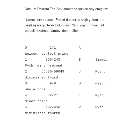
Nitekim Doktora Tez Savunmamda şunları söylemiştim:
“Urmevi’nin 17 sesli Ebced düzeni, 4 beşli yukarı, 12
beşli aşağı gidilerek bulunuyor. Yani, gayri müsavi 24
perdeli taksimat, Urmevi’den mülhem:
0: 1/1 A
unison, perfect prime
1: 256/243 B limma,
Pyth. minor second
2: 65536/59049 J Pyth.
diminished third
3: 9/8 D major
whole tone
4: 32/27 E Pyth.
minor third
5: 8192/6561 V Pyth.
diminished fourth