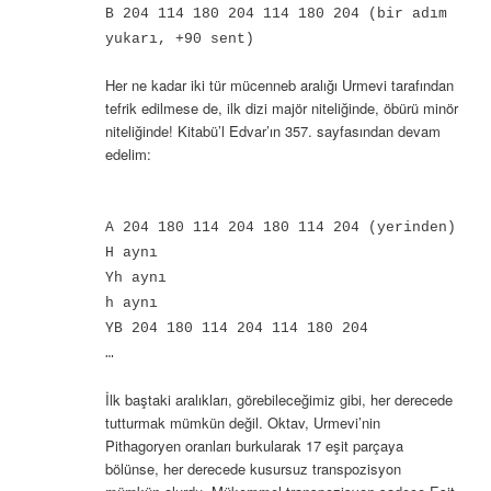
B 204 114 180 204 114 180 204 (bir adım
yukarı, +90 sent)
Her ne kadar iki tür mücenneb aralığı Urmevi tarafından
tefrik edilmese de, ilk dizi majör niteliğinde, öbürü minör
niteliğinde! Kitabü’l Edvar’ın 357. sayfasından devam
edelim:
A 204 180 114 204 180 114 204 (yerinden)
H aynı
Yh aynı
h aynı
YB 204 180 114 204 114 180 204
…
İlk baştaki aralıkları, görebileceğimiz gibi, her derecede
tutturmak mümkün değil. Oktav, Urmevi’nin
Pithagoryen oranları burkularak 17 eşit parçaya
bölünse, her derecede kusursuz transpozisyon