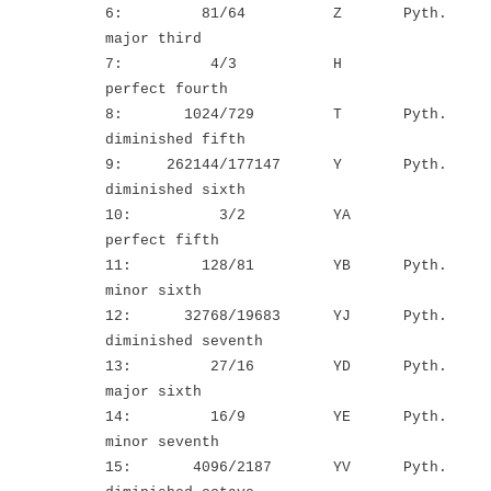
6: 81/64 Z Pyth.
major third
7: 4/3 H
perfect fourth
8: 1024/729 T Pyth.
diminished fifth
9: 262144/177147 Y Pyth.
diminished sixth
10: 3/2 YA
perfect fifth
11: 128/81 YB Pyth.
minor sixth
12: 32768/19683 YJ Pyth.
diminished seventh
13: 27/16 YD Pyth.
major sixth
14: 16/9 YE Pyth.
minor seventh
15: 4096/2187 YV Pyth.