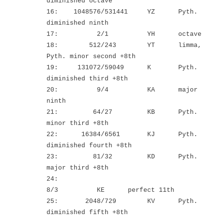
diminished octave
16: 1048576/531441 YZ Pyth.
diminished ninth
17: 2/1 YH octave
18: 512/243 YT limma,
Pyth. minor second +8th
19: 131072/59049 K Pyth.
diminished third +8th
20: 9/4 KA major
ninth
21: 64/27 KB Pyth.
minor third +8th
22: 16384/6561 KJ Pyth.
diminished fourth +8th
23: 81/32 KD Pyth.
major third +8th
24:
8/3 KE perfect 11th
25: 2048/729 KV Pyth.
diminished fifth +8th