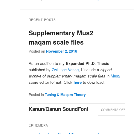
bir
This entry was posted in
Tuning & Maqam Theory
.
mektuptan,
Bookmark the
permalink
.
RECENT POSTS
8.16.2008)
Supplementary Mus2
maqam scale files
Posted on
November 2, 2016
As an addition to my
Expanded Ph.D. Thesis
published by
Zwillinge Verlag
, I include a
zipped
archive of supplementary maqam scale files
in
Mus2
score editor format. Click
here
to download.
Posted in
Tuning & Maqam Theory
Kanun/Qanun SoundFont
ON
COMMENTS OFF
KANU
EPHEMERA
SOUN