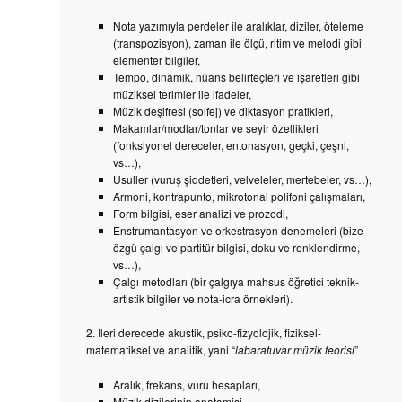
Nota yazımıyla perdeler ile aralıklar, diziler, öteleme
(transpozisyon), zaman ile ölçü, ritim ve melodi gibi
elementer bilgiler,
Tempo, dinamik, nüans belirteçleri ve işaretleri gibi
müziksel terimler ile ifadeler,
Müzik deşifresi (solfej) ve diktasyon pratikleri,
Makamlar/modlar/tonlar ve seyir özellikleri
(fonksiyonel dereceler, entonasyon, geçki, çeşni,
vs…),
Usuller (vuruş şiddetleri, velveleler, mertebeler, vs…),
Armoni, kontrapunto, mikrotonal polifoni çalışmaları,
Form bilgisi, eser analizi ve prozodi,
Enstrumantasyon ve orkestrasyon denemeleri (bize
özgü çalgı ve partitür bilgisi, doku ve renklendirme,
vs…),
Çalgı metodları (bir çalgıya mahsus öğretici teknik-
artistik bilgiler ve nota-icra örnekleri).
2. İleri derecede akustik, psiko-fizyolojik, fiziksel-
matematiksel ve analitik, yani “
labaratuvar müzik teorisi
”
Aralık, frekans, vuru hesapları,
Müzik dizilerinin anatomisi,