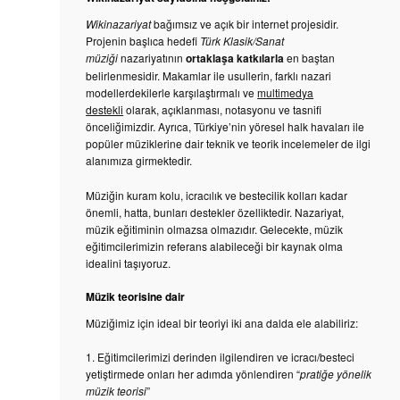
u
Wikinazariyat
bağımsız ve açık bir internet projesidir.
Projenin başlıca hedefi
Türk Klasik/Sanat
müziği
nazariyatının
ortaklaşa
katkılarla
en baştan
belirlenmesidir. Makamlar ile usullerin, farklı nazari
modellerdekilerle karşılaştırmalı ve
multimedya
destekli
olarak, açıklanması, notasyonu ve tasnifi
önceliğimizdir. Ayrıca, Türkiye’nin yöresel halk havaları ile
popüler müziklerine dair teknik ve teorik incelemeler de ilgi
alanımıza girmektedir.
Müziğin kuram kolu, icracılık ve bestecilik kolları kadar
önemli, hatta, bunları destekler özelliktedir. Nazariyat,
müzik eğitiminin olmazsa olmazıdır. Gelecekte, müzik
eğitimcilerimizin referans alabileceği bir kaynak olma
idealini taşıyoruz.
Müzik teorisine dair
Müziğimiz için ideal bir teoriyi iki ana dalda ele alabiliriz:
1. Eğitimcilerimizi derinden ilgilendiren ve icracı/besteci
yetiştirmede onları her adımda yönlendiren “
pratiğe yönelik
müzik teorisi
”