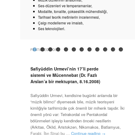
Ses-düzenleri ve temperamanlar,
Modalite, tonalite, çokseslilik mühendisliği,
Tarihsel teorik metinlerin incelenmesi,
Çalgı modelleme ve imalatı,
Ses teknolojileri.
FEATURED POST
Featuring:
Featuring:
Featuring:
Featuring:
Featuring:
Featuring:
Featuring:
Featuring:
Featuring:
Featuring:
Featuring:
Featuring
Safiyüddin
Impact
Dr.
Marchetto
Atatürk
12
Letter
“Mujannab
Yavuzoğlu48’e
Kanunda
Holder
Avant-
Safiyüddin Urmevi’nin 17’li perde
Urmevi’nin
of
Adnan
di
ve
eşit
to
zone”
göre
mandallar
komması
garde
sistemi ve Mücennebat (Dr. Fazlı
17’li
Islam
Çoban’a
Padua’s
Alaturka
sese
Karl
ratios
makamlar
tuning
Arslan’a bir mektuptan, 8.16.2008)
perde
on
hitaben
enigmatic
Yasağına
ilk
Signell
terms
Posted on
February 13, 2014
sistemi
Music
TMHG
whole-
dair,
matematiksel
on
Safiyüddin Urmevi, kendisine bugünki anlamda bir
“müzik bilimci” diyemesek bile, müzik teorisyeni
ve
Theory
üzerinden
tone
M.
yaklaşımlar
ITU
kimliğiyle tarihimizde çok önemli bir mihenk taşıdır. İki
Mücennebat
in
mektup
division
Güntekin’e
TMDK
önemli yönü var: Tetrakordal ve Pentakordal
(Dr.
two
(5.23.2008)
hitaben
Congress
bölünmeleri işleyip kendinden önceki nesillerin
Fazlı
correspondences
mektup
(11.20.2009)
(Arkitas, Öklid, Aristokzen, Nikomakos, Batlamyus,
Farabi, İbn Sina) bu …
Continue reading
→
Arslan’a
(11.17.2008)